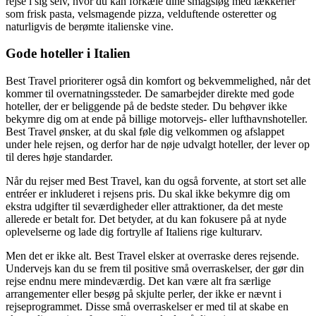
rejse i sig selv, hvor du kan forkæle dine smagsløg med lækkerier
som frisk pasta, velsmagende pizza, velduftende osteretter og
naturligvis de berømte italienske vine.
Gode hoteller i Italien
Best Travel prioriterer også din komfort og bekvemmelighed, når det
kommer til overnatningssteder. De samarbejder direkte med gode
hoteller, der er beliggende på de bedste steder. Du behøver ikke
bekymre dig om at ende på billige motorvejs- eller lufthavnshoteller.
Best Travel ønsker, at du skal føle dig velkommen og afslappet
under hele rejsen, og derfor har de nøje udvalgt hoteller, der lever op
til deres høje standarder.
Når du rejser med Best Travel, kan du også forvente, at stort set alle
entréer er inkluderet i rejsens pris. Du skal ikke bekymre dig om
ekstra udgifter til seværdigheder eller attraktioner, da det meste
allerede er betalt for. Det betyder, at du kan fokusere på at nyde
oplevelserne og lade dig fortrylle af Italiens rige kulturarv.
Men det er ikke alt. Best Travel elsker at overraske deres rejsende.
Undervejs kan du se frem til positive små overraskelser, der gør din
rejse endnu mere mindeværdig. Det kan være alt fra særlige
arrangementer eller besøg på skjulte perler, der ikke er nævnt i
rejseprogrammet. Disse små overraskelser er med til at skabe en