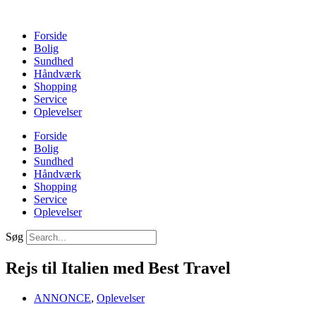
Videre
til
Forside
indhold
Bolig
Sundhed
Håndværk
Shopping
Service
Oplevelser
Forside
Bolig
Sundhed
Håndværk
Shopping
Service
Oplevelser
Søg
Rejs til Italien med Best Travel
ANNONCE
,
Oplevelser