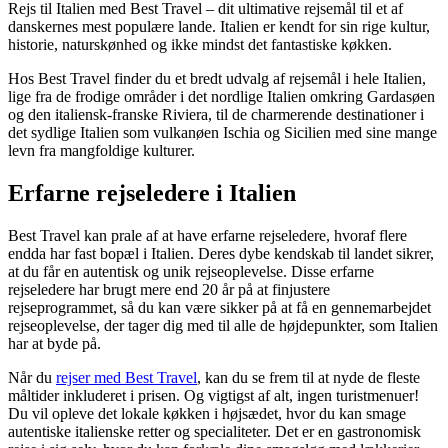
Rejs til Italien med Best Travel – dit ultimative rejsemål til et af
danskernes mest populære lande. Italien er kendt for sin rige kultur,
historie, naturskønhed og ikke mindst det fantastiske køkken.
Hos Best Travel finder du et bredt udvalg af rejsemål i hele Italien,
lige fra de frodige områder i det nordlige Italien omkring Gardasøen
og den italiensk-franske Riviera, til de charmerende destinationer i
det sydlige Italien som vulkanøen Ischia og Sicilien med sine mange
levn fra mangfoldige kulturer.
Erfarne rejseledere i Italien
Best Travel kan prale af at have erfarne rejseledere, hvoraf flere
endda har fast bopæl i Italien. Deres dybe kendskab til landet sikrer,
at du får en autentisk og unik rejseoplevelse. Disse erfarne
rejseledere har brugt mere end 20 år på at finjustere
rejseprogrammet, så du kan være sikker på at få en gennemarbejdet
rejseoplevelse, der tager dig med til alle de højdepunkter, som Italien
har at byde på.
Når du
rejser med Best Travel
, kan du se frem til at nyde de fleste
måltider inkluderet i prisen. Og vigtigst af alt, ingen turistmenuer!
Du vil opleve det lokale køkken i højsædet, hvor du kan smage
autentiske italienske retter og specialiteter. Det er en gastronomisk