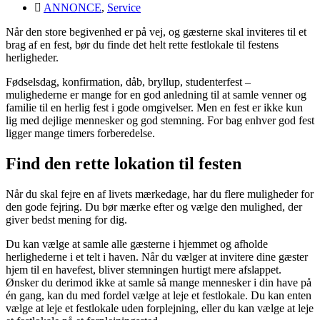
ANNONCE
,
Service
Når den store begivenhed er på vej, og gæsterne skal inviteres til et
brag af en fest, bør du finde det helt rette festlokale til festens
herligheder.
Fødselsdag, konfirmation, dåb, bryllup, studenterfest –
mulighederne er mange for en god anledning til at samle venner og
familie til en herlig fest i gode omgivelser. Men en fest er ikke kun
lig med dejlige mennesker og god stemning. For bag enhver god fest
ligger mange timers forberedelse.
Find den rette lokation til festen
Når du skal fejre en af livets mærkedage, har du flere muligheder for
den gode fejring. Du bør mærke efter og vælge den mulighed, der
giver bedst mening for dig.
Du kan vælge at samle alle gæsterne i hjemmet og afholde
herlighederne i et telt i haven. Når du vælger at invitere dine gæster
hjem til en havefest, bliver stemningen hurtigt mere afslappet.
Ønsker du derimod ikke at samle så mange mennesker i din have på
én gang, kan du med fordel vælge at leje et festlokale. Du kan enten
vælge at leje et festlokale uden forplejning, eller du kan vælge at leje