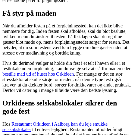
et festlokale på et forplejningssted.
Få styr på maden
Når du afholder festen på et forplejningssted, kan det ikke blive
nemmere for dig. Inden festen skal afholdes, skal du blot beslutte,
hvilken menu du ønsker til festen. På festdagen skal du og dine
gæster blot møde op, mens forplejningsstedet sørger for resten. Det
betyder, at du som festens vært kan hygge om dine gæster uden at
stresse over madlavning og borddækning.
Hvis du derimod vælger at holde din fest i et telt i haven eller i et
festlokale uden forplejning, kan du vælge selv at stå for maden eller
bestille mad ud af huset hos Orkideen
. For mange er det en stor
stressfaktor at skulle sørge for maden, når denne type fest også
kræver, at du dækker bord, sørger for drikkevarer og andet praktisk.
Derfor vil catering i mange tilfælde være den bedste løsning.
Orkideens selskabslokaler sikrer den
gode fest
Hos
Restaurant Orkideen i Aalborg kan du leje smukke
selskabslokaler
til enhver lejlighed. Restauranten afholder årligt
mange arrangementer, så de ved, hvad det kræver for at afholde en