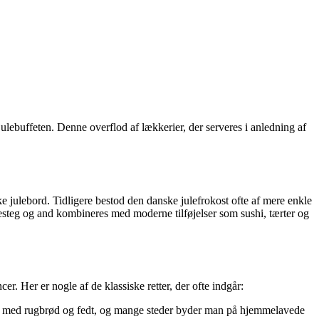
lebuffeten. Denne overflod af lækkerier, der serveres i anledning af
ke julebord. Tidligere bestod den danske julefrokost ofte af mere enkle
læskesteg og and kombineres med moderne tilføjelser som sushi, tærter og
cer. Her er nogle af de klassiske retter, der ofte indgår:
typisk med rugbrød og fedt, og mange steder byder man på hjemmelavede