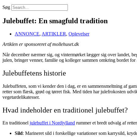
Søg
Julebuffet: En smagfuld tradition
ANNONCE
,
ARTIKLER
,
Oplevelser
Artiklen er sponsoreret af mollehuset.dk
Når december nærmer sig, og vintermørket lægger sig over landet, begy
julen, bringer venner, familie og kolleger sammen omkring bordet for
Julebuffetens historie
Julebuffeten, som vi kender den i dag, er en sammensmeltning af gamle 
retter som flæsk, grød og tørret fisk. Med tiden har julefrokosten udvik
vegetardelikatesser.
Hvad indeholder en traditionel julebuffet?
En traditionel
julebuffet i Nordjylland
rummer et bredt udvalg af retter,
Sild
: Marineret sild i forskellige variationer som karrysild, k