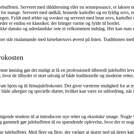
lebuffeten. Serveret med dilddressing eller en sennepssauce, er laksen e
 for mange. Serveret med rødkål, brunede kartofler og en fyldig sovs, 
tegen. Fyldt med æbler og svesker og serveret med brun sovs, kartofler og 
der er endnu en klassiker, der bringer varme og fylde til bordet.
række danske og udenlandske oste et velkomment indslag. Her kan man n
og her står risalamande med kirsebærsovs øverst på listen. Traditionen 
frokosten
e løsning gør det muligt at få en professionelt tilberedt julebuffet levere
hvor de tilbyder et stort udvalg af både traditionelle og moderne retter,
ivate hjem og til firmajulefrokoster. Det giver værterne mulighed for at 
r både allergier og specielle diæter, hvilket kan være en udfordring, når
stigende tendens til at introducere nye retter og eksotiske smage. Nogle 
g gammelt gør julebuffeten til en spændende oplevelse, hvor der er nog
e julebuffeter. Med flere og flere, der vælger at skære ned på deres kø