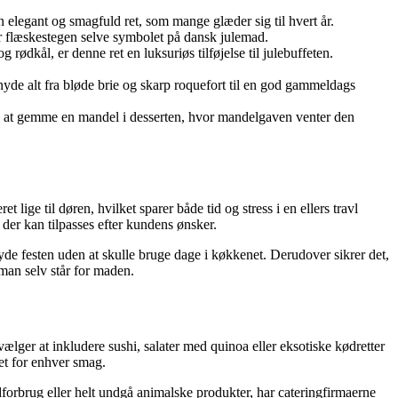
n elegant og smagfuld ret, som mange glæder sig til hvert år.
er flæskestegen selve symbolet på dansk julemad.
rødkål, er denne ret en luksuriøs tilføjelse til julebuffeten.
yde alt fra bløde brie og skarp roquefort til en god gammeldags
med at gemme en mandel i desserten, hvor mandelgaven venter den
t lige til døren, hvilket sparer både tid og stress i en ellers travl
 der kan tilpasses efter kundens ønsker.
nyde festen uden at skulle bruge dage i køkkenet. Derudover sikrer det,
 man selv står for maden.
vælger at inkludere sushi, salater med quinoa eller eksotiske kødretter
et for enhver smag.
dforbrug eller helt undgå animalske produkter, har cateringfirmaerne