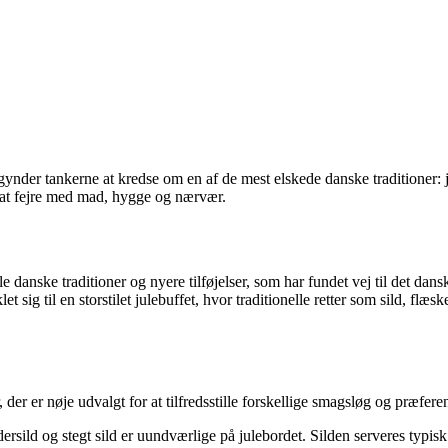
nder tankerne at kredse om en af de mest elskede danske traditioner: ju
 at fejre med mad, hygge og nærvær.
danske traditioner og nyere tilføjelser, som har fundet vej til det dans
let sig til en storstilet julebuffet, hvor traditionelle retter som sild, f
 der er nøje udvalgt for at tilfredsstille forskellige smagsløg og præferen
ryddersild og stegt sild er uundværlige på julebordet. Silden serveres 