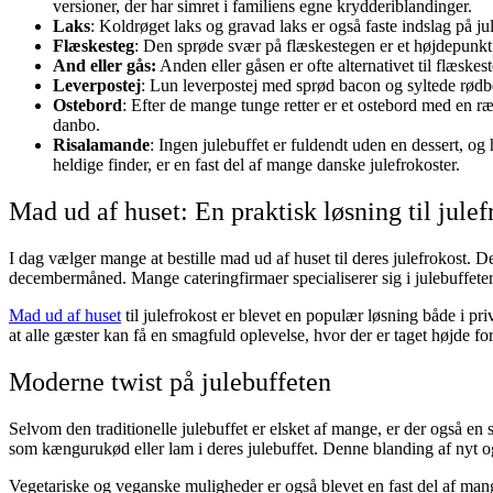
versioner, der har simret i familiens egne krydderiblandinger.
Laks
: Koldrøget laks og gravad laks er også faste indslag på ju
Flæskesteg
: Den sprøde svær på flæskestegen er et højdepunkt
And eller gås:
Anden eller gåsen er ofte alternativet til flæskes
Leverpostej
: Lun leverpostej med sprød bacon og syltede rødbe
Ostebord
: Efter de mange tunge retter er et ostebord med en 
danbo.
Risalamande
: Ingen julebuffet er fuldendt uden en dessert, 
heldige finder, er en fast del af mange danske julefrokoster.
Mad ud af huset: En praktisk løsning til jule
I dag vælger mange at bestille mad ud af huset til deres julefrokost. Denn
decembermåned. Mange cateringfirmaer specialiserer sig i julebuffeter, 
Mad ud af huset
til julefrokost er blevet en populær løsning både i pr
at alle gæster kan få en smagfuld oplevelse, hvor der er taget højde fo
Moderne twist på julebuffeten
Selvom den traditionelle julebuffet er elsket af mange, er der også en 
som kængurukød eller lam i deres julebuffet. Denne blanding af nyt o
Vegetariske og veganske muligheder er også blevet en fast del af mang