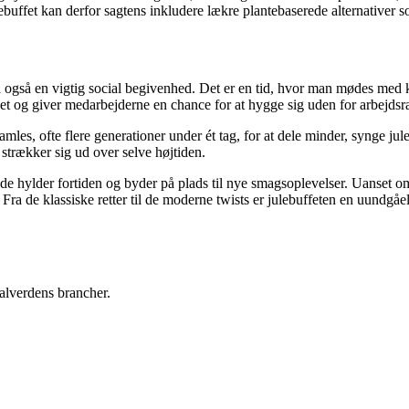
buffet kan derfor sagtens inkludere lækre plantebaserede alternativer s
n også en vigtig social begivenhed. Det er en tid, hvor man mødes med k
kabet og giver medarbejderne en chance for at hygge sig uden for arbejd
amles, ofte flere generationer under ét tag, for at dele minder, synge j
strækker sig ud over selve højtiden.
både hylder fortiden og byder på plads til nye smagsoplevelser. Uanset o
ra de klassiske retter til de moderne twists er julebuffeten en uundgåel
 alverdens brancher.