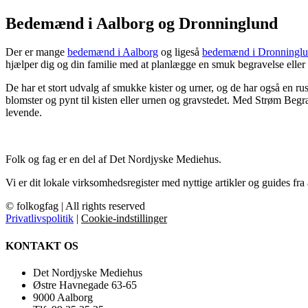
Bedemænd i Aalborg og Dronninglund
Der er mange
bedemænd i Aalborg
og ligeså
bedemænd i Dronningl
hjælper dig og din familie med at planlægge en smuk begravelse eller
De har et stort udvalg af smukke kister og urner, og de har også en ru
blomster og pynt til kisten eller urnen og gravstedet. Med Strøm Begrav
levende.
Folk og fag er en del af Det Nordjyske Mediehus.
Vi er dit lokale virksomhedsregister med nyttige artikler og guides fra
© folkogfag | All rights reserved
Privatlivspolitik
|
Cookie-indstillinger
KONTAKT OS
Det Nordjyske Mediehus
Østre Havnegade 63-65
9000 Aalborg