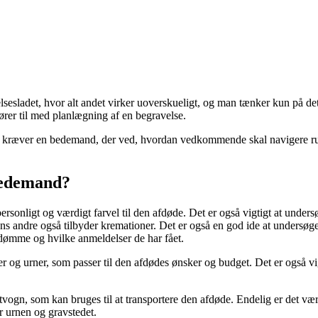
ølelsesladet, hvor alt andet virker uoverskueligt, og man tænker kun på d
rer til med planlægning af en begravelse.
t kræver en bedemand, der ved, hvordan vedkommende skal navigere rundt
bedemand?
ersonligt og værdigt farvel til den afdøde. Det er også vigtigt at under
 andre også tilbyder kremationer. Det er også en god ide at undersøge
dømme og hvilke anmeldelser de har fået.
ter og urner, som passer til den afdødes ønsker og budget. Det er også
tvogn, som kan bruges til at transportere den afdøde. Endelig er det 
er urnen og gravstedet.